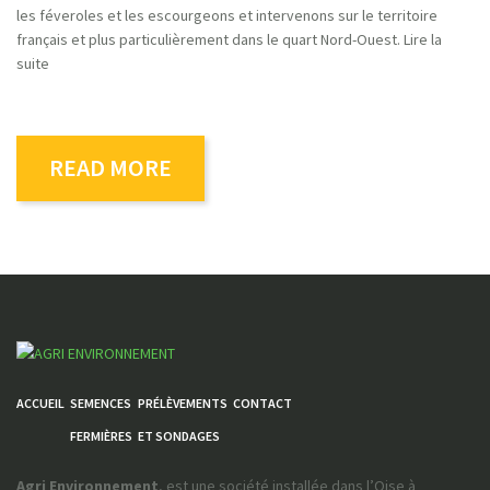
les féveroles et les escourgeons et intervenons sur le territoire
français et plus particulièrement dans le quart Nord-Ouest. Lire la
suite
READ MORE
ACCUEIL
SEMENCES
PRÉLÈVEMENTS
CONTACT
FERMIÈRES
ET SONDAGES
Agri Environnement
, est une société installée dans l’Oise à