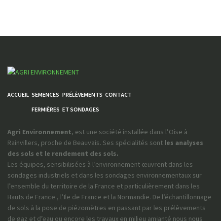
ACCUEIL
SEMENCES
PRÉLÈVEMENTS
CONTACT
FERMIÈRES
ET SONDAGES
Agri Environnement
, est une société installée dans l’Oise à
Rainvillers, proche de Beauvais. Ses spécialités sont
les analyses
des sols et le rendement des sols.
Les équipes, sensibilisées à l’environnement œuvrent dans les
sondages industriels et dans les sondages environnementaux sur
l’ensemble du territoire de la France et particulièrement dans les
Hauts de France , l’Ile de France et la Normandie. De l’échantillonnage
de sols à la pose de piézomètres en passant par les prélèvements
de gaz et d’eau ou encore les travaux en milieu amianté nous nous