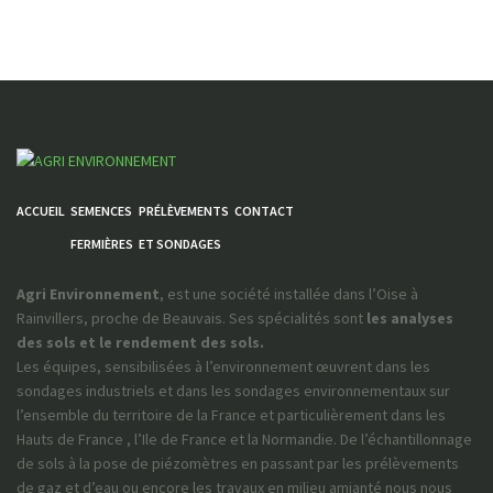
ACCUEIL
SEMENCES
PRÉLÈVEMENTS
CONTACT
FERMIÈRES
ET SONDAGES
Agri Environnement
, est une société installée dans l’Oise à
Rainvillers, proche de Beauvais. Ses spécialités sont
les analyses
des sols et le rendement des sols.
Les équipes, sensibilisées à l’environnement œuvrent dans les
sondages industriels et dans les sondages environnementaux sur
l’ensemble du territoire de la France et particulièrement dans les
Hauts de France , l’Ile de France et la Normandie. De l’échantillonnage
de sols à la pose de piézomètres en passant par les prélèvements
de gaz et d’eau ou encore les travaux en milieu amianté nous nous