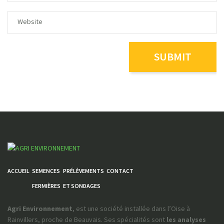
ACCUEIL
SEMENCES
PRÉLÈVEMENTS
CONTACT
FERMIÈRES
ET SONDAGES
Agri Environnement
, est une société installée dans l’Oise à
Rainvillers, proche de Beauvais. Ses spécialités sont
les analyses