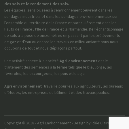
des sols et le rendement des sols.
Les équipes, sensibilisées à l’environnement œuvrent dans les
sondages industriels et dans les sondages environnementaux sur
l’ensemble du territoire de la France et particulièrement dans les
Hauts de France , l’Ile de France et la Normandie. De l’échantillonnage
de sols à la pose de piézomètres en passant par les prélèvements
de gaz et d’eau ou encore les travaux en milieu amianté nous nous
occupons de tout et nous déplaçons partout.
Une activité annexe à la société
Agri environnement
est le
traitement des semences à la ferme tels que le blé, l’orge, les
féveroles, les escourgeons, les pois et le soja.
Agri environnement
travaille pour les aux agriculteurs, les bureaux
d’études, les entreprises du bâtiment et des travaux publics.
Copyright © 2018 - Agri Environnement - Design by
Idée Claire